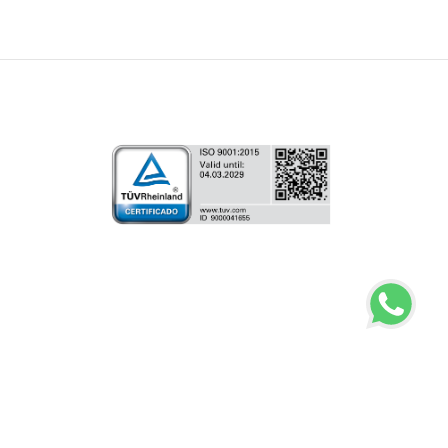
Training:
tral
+55 11 2402-7214
+55 11 94752-4728