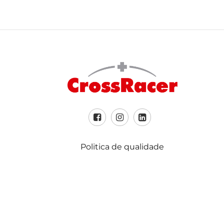
Politica de qualidade
Brasil:
Rua Estrela do Oeste, 124 – Sala A26 Parq
do Jardim São Geraldo 07140-030 Guarulh